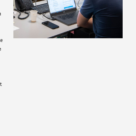
n
te
e
t