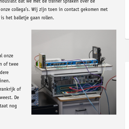
thousiast dat we met de trainer spraken over de
onze collega’s. Wij zijn toen in contact gekomen met
s het balletje gaan rollen.
al onze
én of twee
ndere
inen.
rankrijk of
eweest. De
staat nog