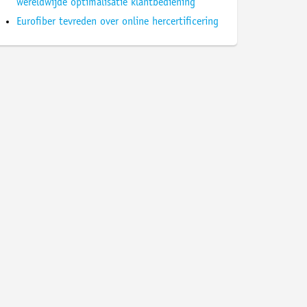
wereldwijde optimalisatie klantbediening
Eurofiber tevreden over online hercertificering