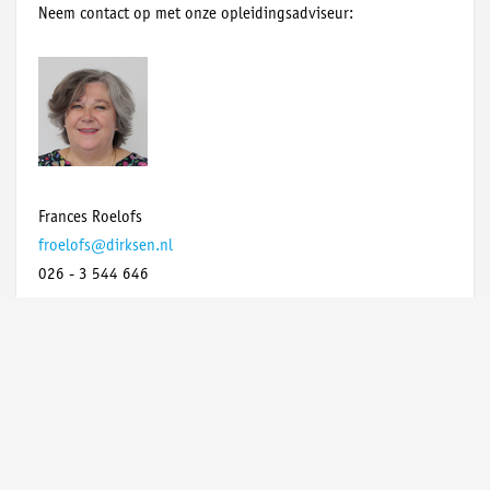
Neem contact op met onze opleidingsadviseur:
Frances Roelofs
froelofs@dirksen.nl
026 - 3 544 646
Achttien monteurs starten BBL-traject bij VolkerWessels
Telecom: