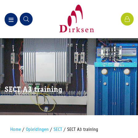
SECT A3 training
Home
/
Opleidingen
/
SECT
/
SECT A3 training