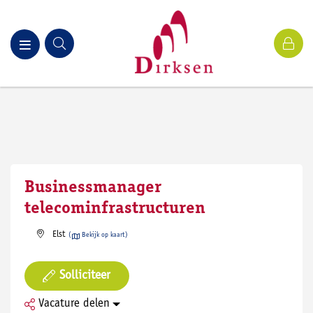
Solliciteer
Businessmanager
telecominfrastructuren
Elst
(
Bekijk op kaart)
Solliciteer
Vacature delen